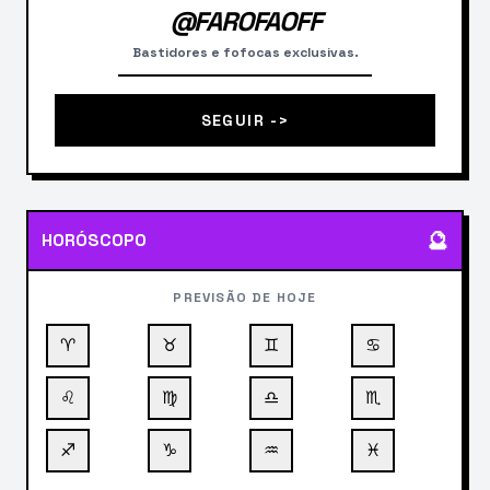
@FAROFAOFF
Bastidores e fofocas exclusivas.
SEGUIR ->
🔮
HORÓSCOPO
PREVISÃO DE HOJE
♈
♉
♊
♋
♌
♍
♎
♏
♐
♑
♒
♓