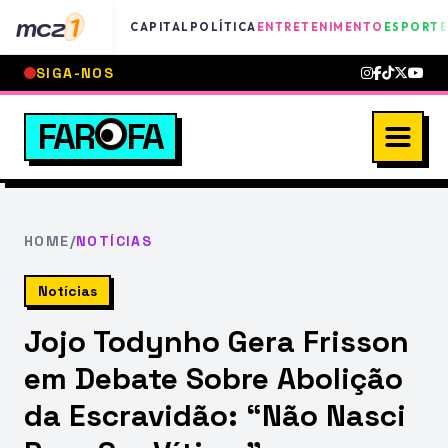
mcz
1
CAPITAL
POLÍTICA
ENTRETENIMENTO
ESPORTE
SIGA-NOS
FAR
FA
HOME
/
NOTÍCIAS
Notícias
Jojo Todynho Gera Frisson
em Debate Sobre Abolição
da Escravidão: “Não Nasci