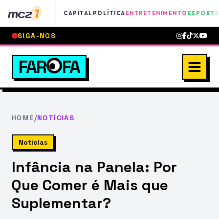
mcz
1
CAPITAL
POLÍTICA
ENTRETENIMENTO
ESPORTE
SIGA-NOS
FAR
FA
HOME
/
NOTÍCIAS
Notícias
Infância na Panela: Por
Que Comer é Mais que
Suplementar?