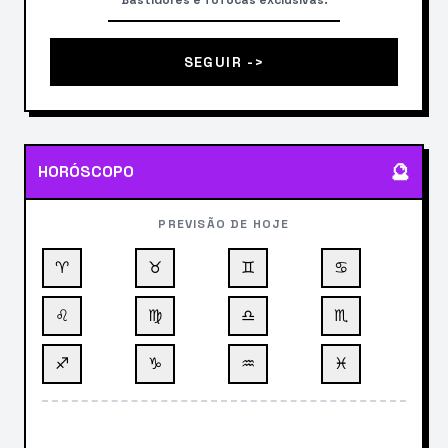
Bastidores e fofocas exclusivas.
SEGUIR ->
🔮
HORÓSCOPO
PREVISÃO DE HOJE
♈
♉
♊
♋
♌
♍
♎
♏
♐
♑
♒
♓