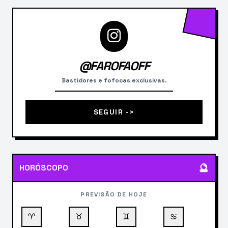
@FAROFAOFF
Bastidores e fofocas exclusivas.
SEGUIR ->
🔮
HORÓSCOPO
PREVISÃO DE HOJE
♈
♉
♊
♋