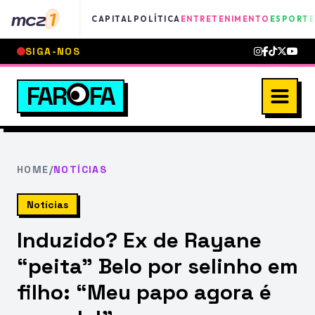
mcz
1
CAPITAL
POLÍTICA
ENTRETENIMENTO
ESPORTE
SIGA-NOS
FAR
FA
HOME
/
NOTÍCIAS
Notícias
Induzido? Ex de Rayane
“peita” Belo por selinho em
filho: “Meu papo agora é