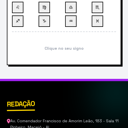
♌
♍
♎
♏
♐
♑
♒
♓
Clique no seu signo
REDAÇÃO
Av. Comendador Francisco de Amorim Leão, 183 - Sala 11
Pinheiro, Maceió - AL