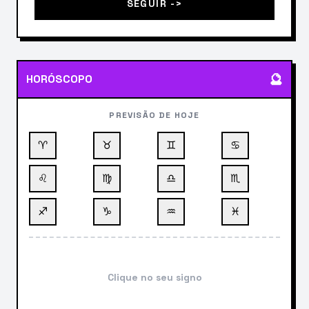
SEGUIR ->
🔮
HORÓSCOPO
PREVISÃO DE HOJE
♈
♉
♊
♋
♌
♍
♎
♏
♐
♑
♒
♓
Clique no seu signo