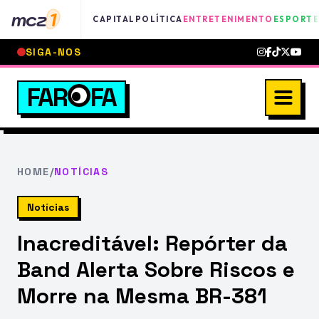
mcz
1
CAPITAL
POLÍTICA
ENTRETENIMENTO
ESPORTE
SIGA-NOS
FAR
FA
HOME
/
NOTÍCIAS
Notícias
Inacreditável: Repórter da
Band Alerta Sobre Riscos e
Morre na Mesma BR-381