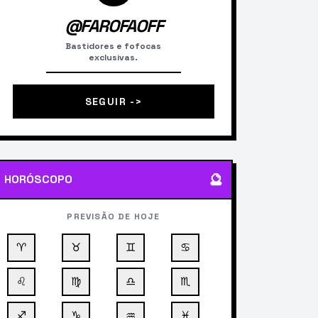
@FAROFAOFF
Bastidores e fofocas
exclusivas.
SEGUIR ->
🔮
HORÓSCOPO
PREVISÃO DE HOJE
♈
♉
♊
♋
♌
♍
♎
♏
♐
♑
♒
♓