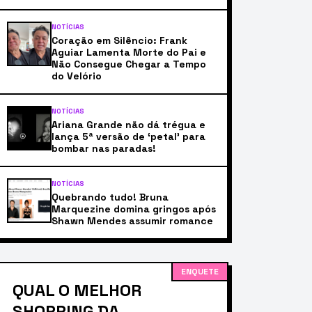
NOTÍCIAS
Coração em Silêncio: Frank
Aguiar Lamenta Morte do Pai e
Não Consegue Chegar a Tempo
do Velório
NOTÍCIAS
Ariana Grande não dá trégua e
lança 5ª versão de ‘petal’ para
bombar nas paradas!
NOTÍCIAS
Quebrando tudo! Bruna
Marquezine domina gringos após
Shawn Mendes assumir romance
ENQUETE
QUAL O MELHOR
SHOPPING DA