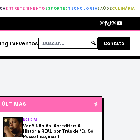
ICA
ENTRETENIMENTO
ESPORTES
TECNOLOGIA
SAÚDE
CULINÁRIA
ing
TV
Eventos
🔍
Contato
ÚLTIMAS
NOTÍCIAS
Você Não Vai Acreditar: A
História REAL por Trás de ‘Eu Só
Posso Imaginar’!