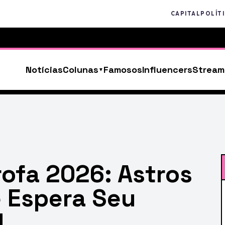
CAPITAL
POLÍT
Notícias
Colunas
Famosos
Influencers
Stream
ofa 2026: Astros
 Espera Seu
!