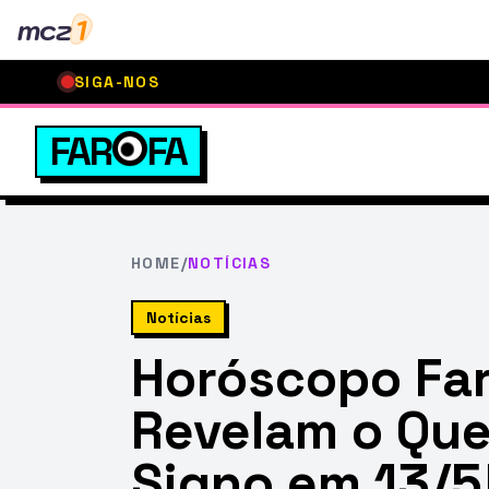
mcz
1
SIGA-NOS
FAR
FA
HOME
/
NOTÍCIAS
Notícias
Horóscopo Far
Revelam o Que
Signo em 13/5