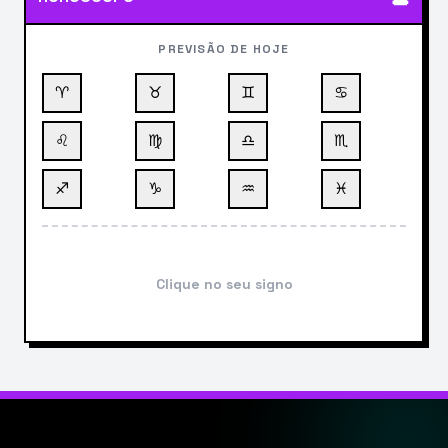
PREVISÃO DE HOJE
♈
♉
♊
♋
♌
♍
♎
♏
♐
♑
♒
♓
Clique no seu signo