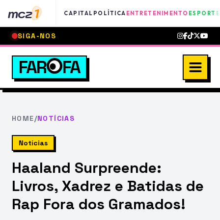
mcz
1
CAPITAL
POLÍTICA
ENTRETENIMENTO
ESPORTE
SIGA-NOS
FAR
FA
HOME
/
NOTÍCIAS
Notícias
Haaland Surpreende:
Livros, Xadrez e Batidas de
Rap Fora dos Gramados!