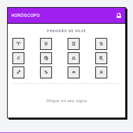
🔮
HORÓSCOPO
PREVISÃO DE HOJE
♈
♉
♊
♋
♌
♍
♎
♏
♐
♑
♒
♓
Clique no seu signo