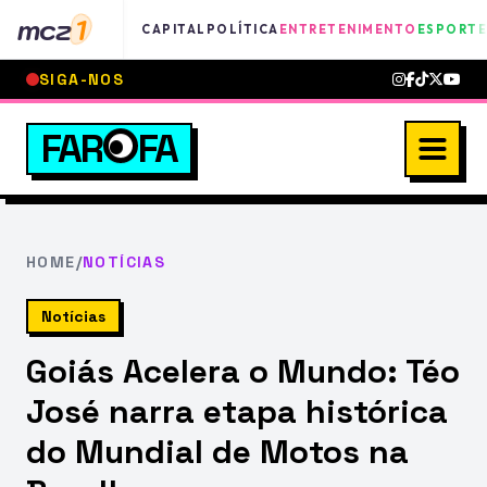
mcz
1
CAPITAL
POLÍTICA
ENTRETENIMENTO
ESPORTE
SIGA-NOS
FAR
FA
HOME
/
NOTÍCIAS
Notícias
Goiás Acelera o Mundo: Téo
José narra etapa histórica
do Mundial de Motos na