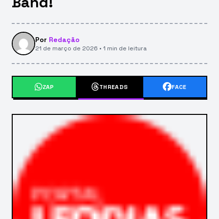
Band!
Por
Redação
21 de março de 2026 • 1 min de leitura
ZAP
THREADS
FACE