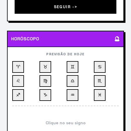
SEGUIR ->
🔮
HORÓSCOPO
PREVISÃO DE HOJE
♈
♉
♊
♋
♌
♍
♎
♏
♐
♑
♒
♓
Clique no seu signo