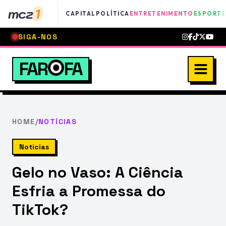
mcz
1
CAPITAL
POLÍTICA
ENTRETENIMENTO
ESPORTE
SIGA-NOS
FAR
FA
HOME
/
NOTÍCIAS
Notícias
Gelo no Vaso: A Ciência
Esfria a Promessa do
TikTok?