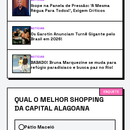
Ibope na Panela de Pressão: ‘A Mesma
Régua Para Todos!’, Exigem Críticos
NOTÍCIAS
Os Garotin Anunciam Turnê Gigante pelo
Brasil em 2026!
NOTÍCIAS
BABADO! Bruna Marquezine se muda para
refúgio paradisíaco e busca paz no Rio!
ENQUETE
QUAL O MELHOR SHOPPING
DA CAPITAL ALAGOANA
Pátio Maceió