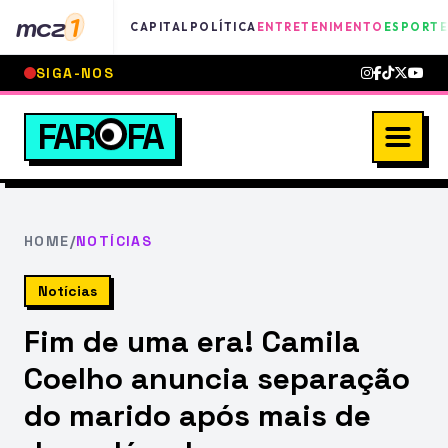
mcz
1
CAPITAL
POLÍTICA
ENTRETENIMENTO
ESPORTE
SIGA-NOS
FAR
FA
HOME
/
NOTÍCIAS
Notícias
Fim de uma era! Camila
Coelho anuncia separação
do marido após mais de