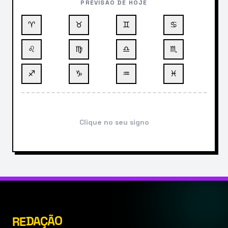
PREVISÃO DE HOJE
♈
♉
♊
♋
♌
♍
♎
♏
♐
♑
♒
♓
Clique no seu signo
REDAÇÃO