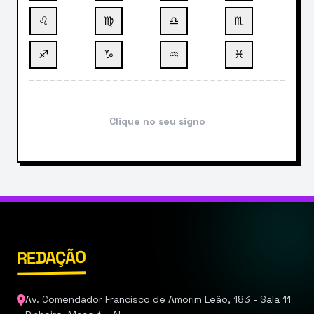
♌
♍
♎
♏
♐
♑
♒
♓
Clique no seu signo
REDAÇÃO
Av. Comendador Francisco de Amorim Leão, 183 - Sala 11