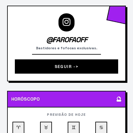
@FAROFAOFF
Bastidores e fofocas exclusivas.
SEGUIR ->
🔮
HORÓSCOPO
PREVISÃO DE HOJE
♈
♉
♊
♋