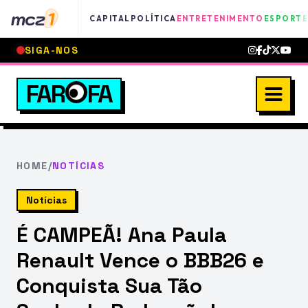
mcz
1
CAPITAL
POLÍTICA
ENTRETENIMENTO
ESPORTE
SIGA-NOS
FAR
FA
HOME
/
NOTÍCIAS
Notícias
É CAMPEÃ! Ana Paula
Renault Vence o BBB26 e
Conquista Sua Tão