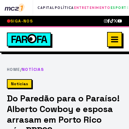
mcz
1
CAPITAL
POLÍTICA
ENTRETENIMENTO
ESPORTE
SIGA-NOS
FAR
FA
HOME
/
NOTÍCIAS
Notícias
Do Paredão para o Paraíso!
Alberto Cowboy e esposa
arrasam em Porto Rico