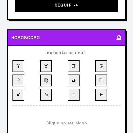
SEGUIR ->
🔮
HORÓSCOPO
PREVISÃO DE HOJE
♈
♉
♊
♋
♌
♍
♎
♏
♐
♑
♒
♓
Clique no seu signo