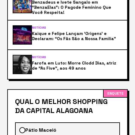
Benzadeus e Ivete Sangalo em
“BenzaElas”: O Pagode Feminino Que
Você Respeita!
NOTÍCIAS
Kaique e Felipe Lançam ‘Origens’ e
Declaram: “Os Fãs São a Nossa Família”
NOTÍCIAS
Farofa em Luto: Morre Clodd Dias, atriz
de “As Five”, aos 49 anos
ENQUETE
QUAL O MELHOR SHOPPING
DA CAPITAL ALAGOANA
Pátio Maceió