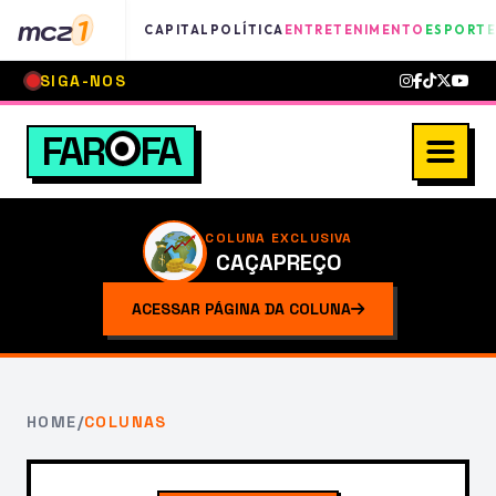
mcz
1
CAPITAL
POLÍTICA
ENTRETENIMENTO
ESPORTE
SIGA-NOS
FAR
FA
COLUNA EXCLUSIVA
CAÇAPREÇO
ACESSAR PÁGINA DA COLUNA
HOME
/
COLUNAS