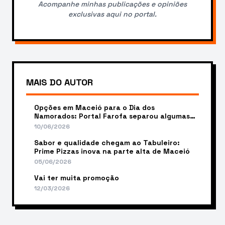
Acompanhe minhas publicações e opiniões
exclusivas aqui no portal.
MAIS DO AUTOR
Opções em Maceió para o Dia dos
Namorados: Portal Farofa separou algumas
opções para você
10/06/2026
Sabor e qualidade chegam ao Tabuleiro:
Prime Pizzas inova na parte alta de Maceió
05/06/2026
Vai ter muita promoção
12/03/2026