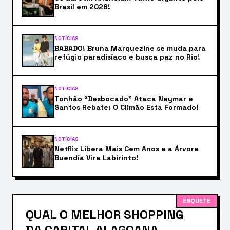
Brasil em 2026!
NOTÍCIAS
BABADO! Bruna Marquezine se muda para
refúgio paradisíaco e busca paz no Rio!
NOTÍCIAS
Tonhão “Desbocado” Ataca Neymar e
Santos Rebate: O Climão Está Formado!
NOTÍCIAS
Netflix Libera Mais Cem Anos e a Árvore
Buendía Vira Labirinto!
ENQUETE
QUAL O MELHOR SHOPPING
DA CAPITAL ALAGOANA