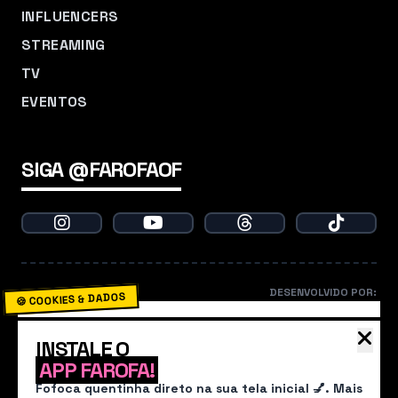
INFLUENCERS
STREAMING
TV
EVENTOS
SIGA @FAROFAOF
DESENVOLVIDO POR:
🍪 COOKIES & DADOS
O Farofa usa cookies para garantir que você não
INSTALE O
perca nenhum babado. Ao continuar navegando,
APP FAROFA!
você concorda com nossa
Política de
Fofoca quentinha direto na sua tela inicial 💅. Mais
Privacidade
.