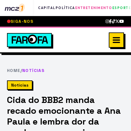
mcz
1
CAPITAL
POLÍTICA
ENTRETENIMENTO
ESPORTE
SIGA-NOS
FAR
FA
HOME
/
NOTÍCIAS
Notícias
Cida do BBB2 manda
recado emocionante a Ana
Paula e lembra dor da