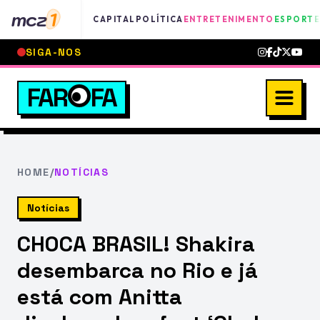
mcz
1
CAPITAL
POLÍTICA
ENTRETENIMENTO
ESPORTE
SIGA-NOS
FAR
FA
HOME
/
NOTÍCIAS
Notícias
CHOCA BRASIL! Shakira
desembarca no Rio e já
está com Anitta