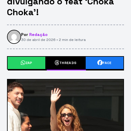
divulgando o feat ‘Choka
Choka’!
Por
Redação
30 de abril de 2026 • 2 min de leitura
ZAP
THREADS
FACE