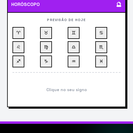
🔮
HORÓSCOPO
PREVISÃO DE HOJE
♈
♉
♊
♋
♌
♍
♎
♏
♐
♑
♒
♓
Clique no seu signo