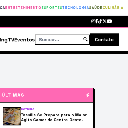
ICA
ENTRETENIMENTO
ESPORTES
TECNOLOGIA
SAÚDE
CULINÁRIA
ing
TV
Eventos
🔍
Contato
ÚLTIMAS
NOTÍCIAS
Brasília Se Prepara para o Maior
Agito Gamer do Centro-Oeste!