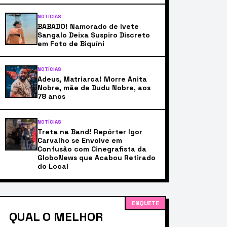
NOTÍCIAS
BABADO! Namorado de Ivete
Sangalo Deixa Suspiro Discreto
em Foto de Biquíni
NOTÍCIAS
Adeus, Matriarca! Morre Anita
Nobre, mãe de Dudu Nobre, aos
78 anos
NOTÍCIAS
Treta na Band! Repórter Igor
Carvalho se Envolve em
Confusão com Cinegrafista da
GloboNews que Acabou Retirado
do Local
ENQUETE
QUAL O MELHOR