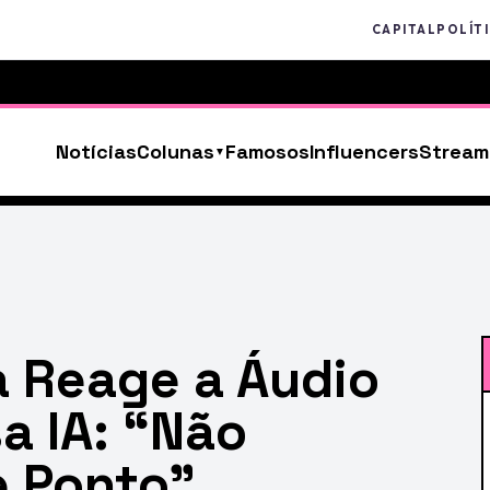
CAPITAL
POLÍT
Notícias
Colunas
Famosos
Influencers
Stream
a Reage a Áudio
a IA: “Não
e Ponto”