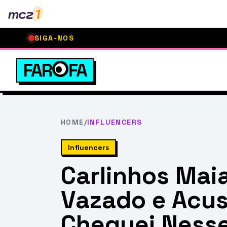
mcz
1
SIGA-NOS
FAR
FA
HOME
/
INFLUENCERS
Influencers
Carlinhos Mai
Vazado e Acus
Cheguei Ness