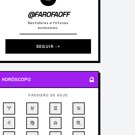
@FAROFAOFF
Bastidores e fofocas
exclusivas.
SEGUIR ->
🔮
HORÓSCOPO
PREVISÃO DE HOJE
♈
♉
♊
♋
♌
♍
♎
♏