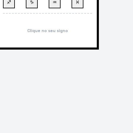
♐
♑
♒
♓
Clique no seu signo