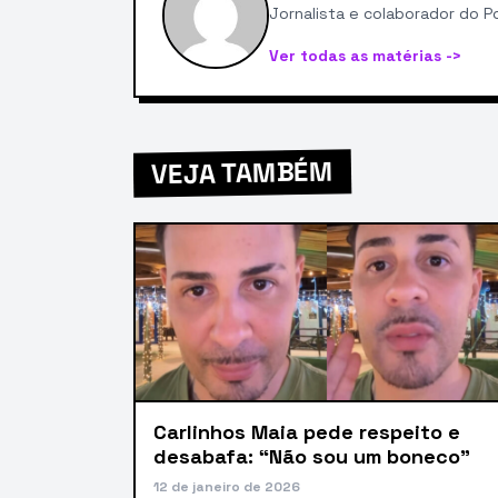
Jornalista e colaborador do Po
Ver todas as matérias ->
VEJA TAMBÉM
Carlinhos Maia pede respeito e
desabafa: “Não sou um boneco”
12 de janeiro de 2026