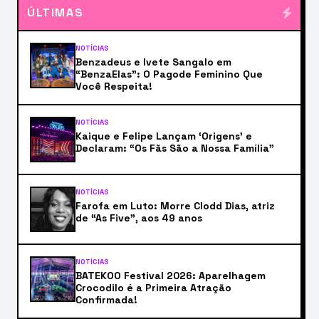
ÚLTIMAS
NOTÍCIAS
Benzadeus e Ivete Sangalo em
“BenzaElas”: O Pagode Feminino Que
Você Respeita!
NOTÍCIAS
Kaique e Felipe Lançam ‘Origens’ e
Declaram: “Os Fãs São a Nossa Família”
NOTÍCIAS
Farofa em Luto: Morre Clodd Dias, atriz
de “As Five”, aos 49 anos
NOTÍCIAS
BATEKOO Festival 2026: Aparelhagem
Crocodilo é a Primeira Atração
Confirmada!