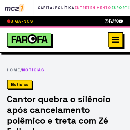
mcz
1
CAPITAL
POLÍTICA
ENTRETENIMENTO
ESPORTE
SIGA-NOS
FAR
FA
HOME
/
NOTÍCIAS
Notícias
Cantor quebra o silêncio
após cancelamento
polêmico e treta com Zé