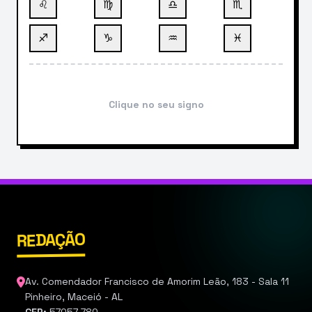
♌
♍
♎
♏
♐
♑
♒
♓
Clique no seu signo
REDAÇÃO
Av. Comendador Francisco de Amorim Leão, 183 - Sala 11
Pinheiro, Maceió - AL