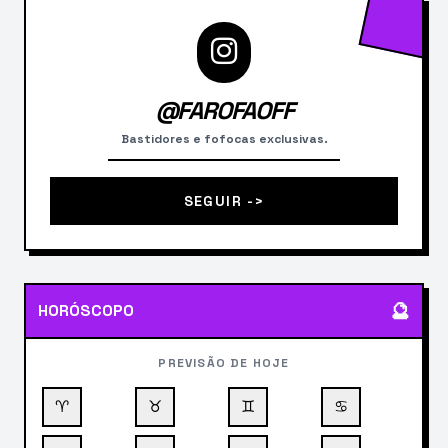
@FAROFAOFF
Bastidores e fofocas exclusivas.
SEGUIR ->
🔮
HORÓSCOPO
PREVISÃO DE HOJE
♈
♉
♊
♋