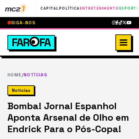
mcz
1
CAPITAL
POLÍTICA
ENTRETENIMENTO
ESPORTE
SIGA-NOS
FAR
FA
HOME
/
NOTÍCIAS
Notícias
Bomba! Jornal Espanhol
Aponta Arsenal de Olho em
Endrick Para o Pós-Copa!