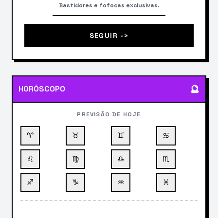
Bastidores e fofocas exclusivas.
SEGUIR ->
🔮
HORÓSCOPO
PREVISÃO DE HOJE
♈
♉
♊
♋
♌
♍
♎
♏
♐
♑
♒
♓