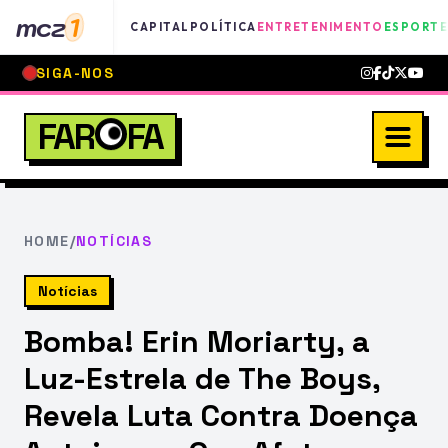
mcz
1
CAPITAL
POLÍTICA
ENTRETENIMENTO
ESPORTE
SIGA-NOS
FAR
FA
HOME
/
NOTÍCIAS
Notícias
Bomba! Erin Moriarty, a
Luz-Estrela de The Boys,
Revela Luta Contra Doença