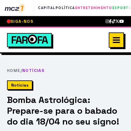
mcz
1
CAPITAL
POLÍTICA
ENTRETENIMENTO
ESPORTE
SIGA-NOS
FAR
FA
HOME
/
NOTÍCIAS
Notícias
Bomba Astrológica:
Prepare-se para o babado
do dia 18/04 no seu signo!