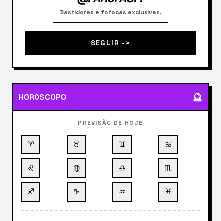
Bastidores e fofocas exclusivas.
SEGUIR ->
🔮
HORÓSCOPO
PREVISÃO DE HOJE
♈
♉
♊
♋
♌
♍
♎
♏
♐
♑
♒
♓