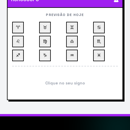
PREVISÃO DE HOJE
♈
♉
♊
♋
♌
♍
♎
♏
♐
♑
♒
♓
Clique no seu signo