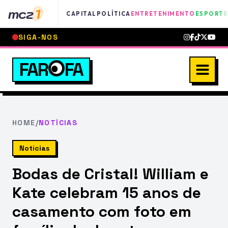
mcz
1
CAPITAL
POLÍTICA
ENTRETENIMENTO
ESPORTE
SIGA-NOS
FAR
FA
HOME
/
NOTÍCIAS
Notícias
Bodas de Cristal! William e
Kate celebram 15 anos de
casamento com foto em