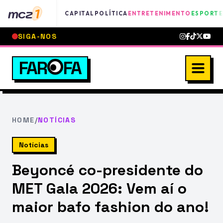
mcz
1
CAPITAL
POLÍTICA
ENTRETENIMENTO
ESPORTE
SIGA-NOS
FAR
FA
HOME
/
NOTÍCIAS
Notícias
Beyoncé co-presidente do
MET Gala 2026: Vem aí o
maior bafo fashion do ano!