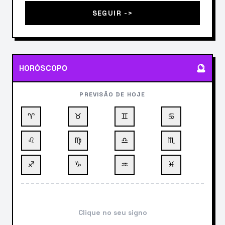
SEGUIR ->
🔮
HORÓSCOPO
PREVISÃO DE HOJE
♈
♉
♊
♋
♌
♍
♎
♏
♐
♑
♒
♓
Clique no seu signo