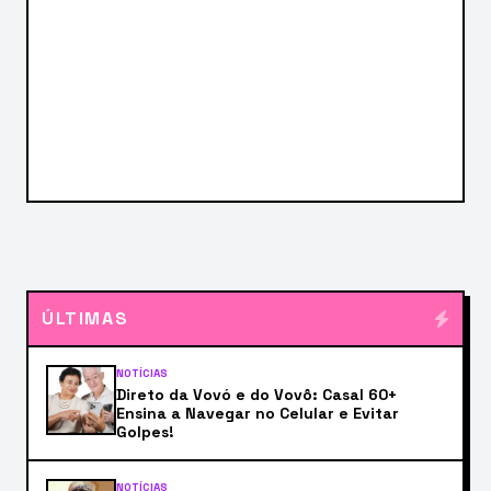
ÚLTIMAS
NOTÍCIAS
Direto da Vovó e do Vovô: Casal 60+
Ensina a Navegar no Celular e Evitar
Golpes!
NOTÍCIAS