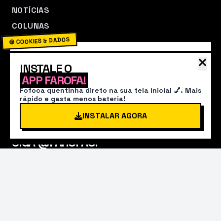
NOTÍCIAS
COLUNAS
🍪 COOKIES & DADOS
FAMOSOS
INFLUENCERS
O Farofa usa cookies para garantir que você não
INSTALE O
perca nenhum babado. Ao continuar navegando,
STREAMING
APP FAROFA!
você concorda com nossa
Política de
TV
Fofoca quentinha direto na sua tela inicial 💅. Mais
Privacidade
.
rápido e gasta menos bateria!
EVENTOS
INSTALAR AGORA
ACEITAR TUDO
SIGA @FAROFAOF
DESENVOLVIDO POR: