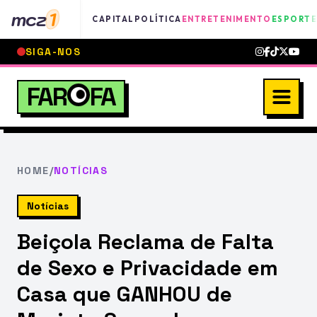
mcz
1
CAPITAL
POLÍTICA
ENTRETENIMENTO
ESPORTE
SIGA-NOS
FAR
FA
HOME
/
NOTÍCIAS
Notícias
Beiçola Reclama de Falta
de Sexo e Privacidade em
Casa que GANHOU de