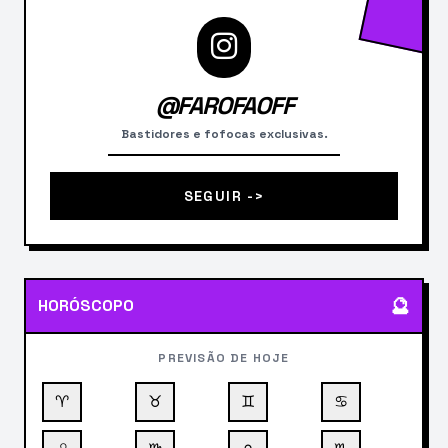
@FAROFAOFF
Bastidores e fofocas exclusivas.
SEGUIR ->
🔮
HORÓSCOPO
PREVISÃO DE HOJE
♈
♉
♊
♋