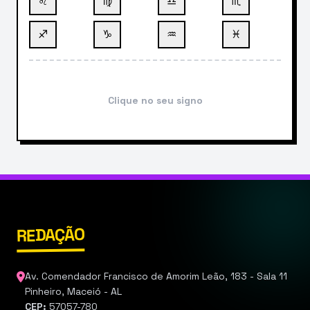
♌
♍
♎
♏
♐
♑
♒
♓
Clique no seu signo
REDAÇÃO
Av. Comendador Francisco de Amorim Leão, 183 - Sala 11
Pinheiro, Maceió - AL
CEP:
57057-780