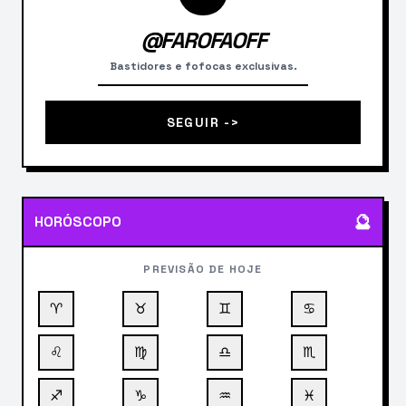
@FAROFAOFF
Bastidores e fofocas exclusivas.
SEGUIR ->
🔮
HORÓSCOPO
PREVISÃO DE HOJE
♈
♉
♊
♋
♌
♍
♎
♏
♐
♑
♒
♓