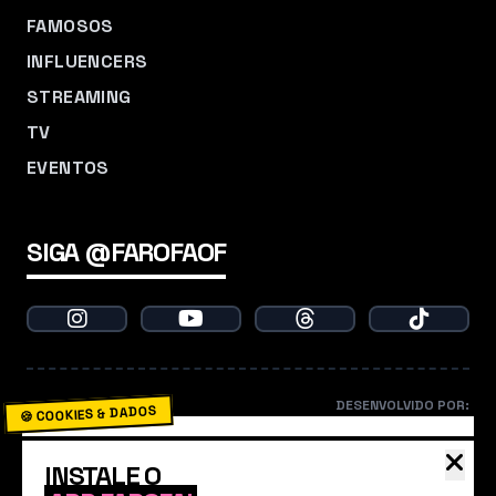
FAMOSOS
INFLUENCERS
STREAMING
TV
EVENTOS
SIGA @FAROFAOF
DESENVOLVIDO POR:
🍪 COOKIES & DADOS
O Farofa usa cookies para garantir que você não
INSTALE O
perca nenhum babado. Ao continuar navegando,