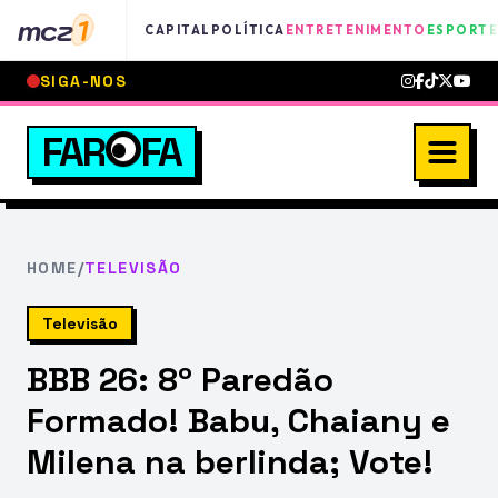
mcz
1
CAPITAL
POLÍTICA
ENTRETENIMENTO
ESPORTE
SIGA-NOS
FAR
FA
HOME
/
TELEVISÃO
Televisão
BBB 26: 8º Paredão
Formado! Babu, Chaiany e
Milena na berlinda; Vote!