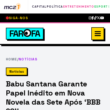
mcz
1
CAPITAL
POLÍTICA
ENTRETENIMENTO
ESPORTE
SIGA-NOS
FAR
FA
HOME
/
NOTÍCIAS
Notícias
Babu Santana Garante
Papel Inédito em Nova
Novela das Sete Após ‘BBB