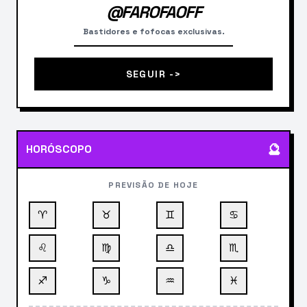
@FAROFAOFF
Bastidores e fofocas exclusivas.
SEGUIR ->
🔮
HORÓSCOPO
PREVISÃO DE HOJE
♈
♉
♊
♋
♌
♍
♎
♏
♐
♑
♒
♓