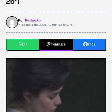
26’!
Por
Redação
11 de maio de 2026 • 2 min de leitura
ZAP
THREADS
FACE