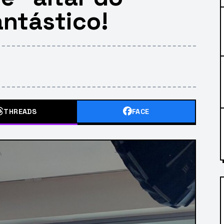
antástico!
THREADS
FACE