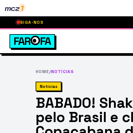
mcz
1
SIGA-NOS
FAR
FA
HOME
/
NOTÍCIAS
Notícias
BABADO! Shaki
pelo Brasil e 
Copacabana de