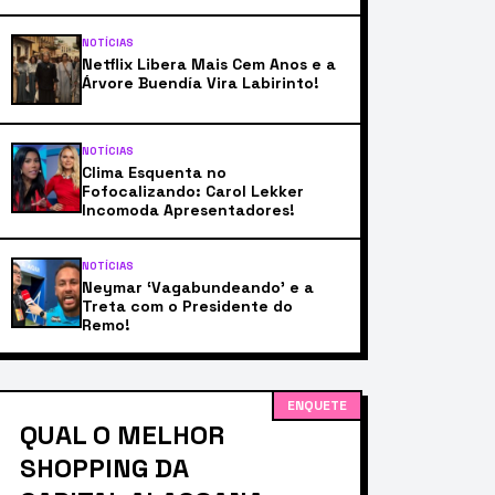
NOTÍCIAS
Netflix Libera Mais Cem Anos e a
Árvore Buendía Vira Labirinto!
NOTÍCIAS
Clima Esquenta no
Fofocalizando: Carol Lekker
Incomoda Apresentadores!
NOTÍCIAS
Neymar ‘Vagabundeando’ e a
Treta com o Presidente do
Remo!
ENQUETE
QUAL O MELHOR
SHOPPING DA