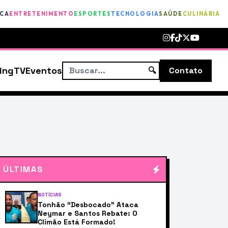
ICA
ENTRETENIMENTO
ESPORTES
TECNOLOGIA
SAÚDE
CULINÁRIA
ing
TV
Eventos
🔍
Contato
ÚLTIMAS
NOTÍCIAS
Tonhão “Desbocado” Ataca
Neymar e Santos Rebate: O
Climão Está Formado!