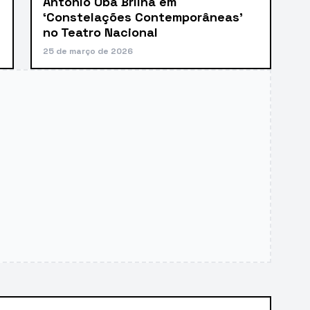
Antonio Obá Brilha em
‘Constelações Contemporâneas’
no Teatro Nacional
25 de março de 2026