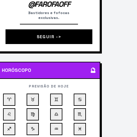
@FAROFAOFF
Bastidores e fofocas
exclusivas.
SEGUIR ->
🔮
HORÓSCOPO
PREVISÃO DE HOJE
♈
♉
♊
♋
♌
♍
♎
♏
♐
♑
♒
♓