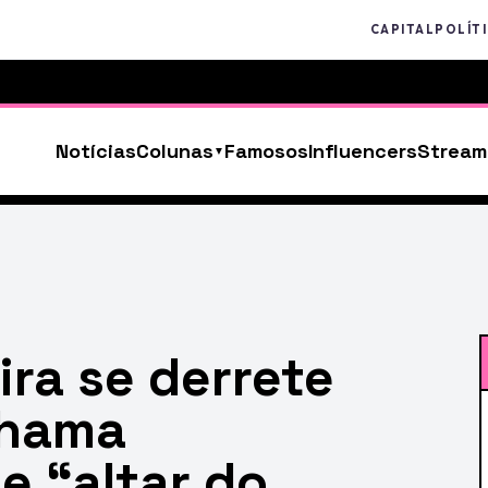
CAPITAL
POLÍT
Notícias
Colunas
Famosos
Influencers
Stream
ra se derrete
chama
 “altar do