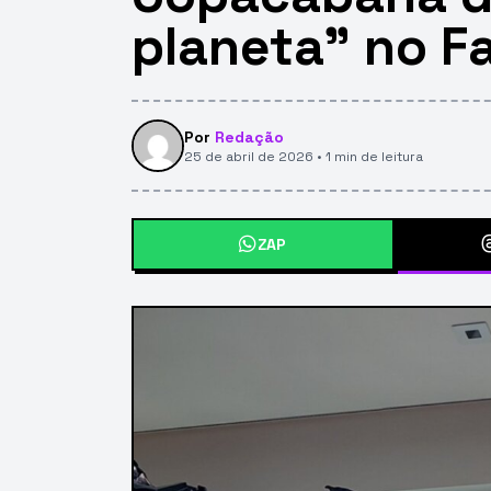
planeta” no F
Por
Redação
25 de abril de 2026 • 1 min de leitura
ZAP