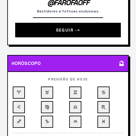
@FAROFAOFF
Bastidores e fofocas exclusivas.
SEGUIR ->
🔮
HORÓSCOPO
PREVISÃO DE HOJE
♈
♉
♊
♋
♌
♍
♎
♏
♐
♑
♒
♓