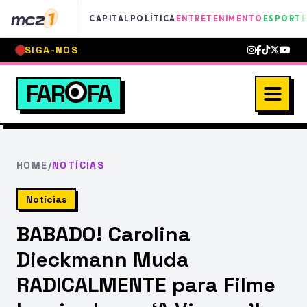
mcz
1
CAPITAL
POLÍTICA
ENTRETENIMENTO
ESPORTE
SIGA-NOS
FAR
FA
HOME
/
NOTÍCIAS
Notícias
BABADO! Carolina
Dieckmann Muda
RADICALMENTE para Filme