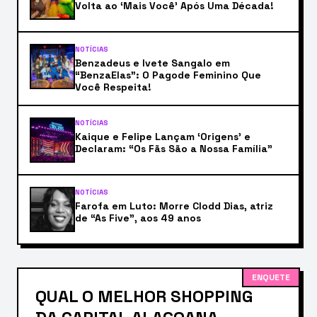
Volta ao ‘Mais Você’ Após Uma Década!
NOTÍCIAS
Benzadeus e Ivete Sangalo em
“BenzaElas”: O Pagode Feminino Que
Você Respeita!
NOTÍCIAS
Kaique e Felipe Lançam ‘Origens’ e
Declaram: “Os Fãs São a Nossa Família”
NOTÍCIAS
Farofa em Luto: Morre Clodd Dias, atriz
de “As Five”, aos 49 anos
ENQUETE
QUAL O MELHOR SHOPPING