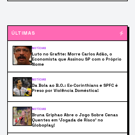
ÚLTIMAS
NOTÍCIAS
Luto no Grafite: Morre Carlos Adão, o
Economista que Assinou SP com o Próprio
Nome
NOTÍCIAS
Da Bola ao B.O.: Ex-Corinthians e SPFC é
Preso por Violência Doméstica!
NOTÍCIAS
Bruna Griphao Abre o Jogo Sobre Cenas
Quentes em ‘Jogada de Risco’ no
Globoplay!