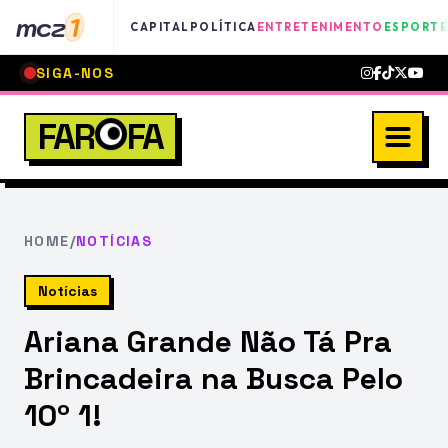
mcz
1
CAPITAL
POLÍTICA
ENTRETENIMENTO
ESPORTE
SIGA-NOS
FAR
FA
HOME
/
NOTÍCIAS
Notícias
Ariana Grande Não Tá Pra
Brincadeira na Busca Pelo
10º 1!