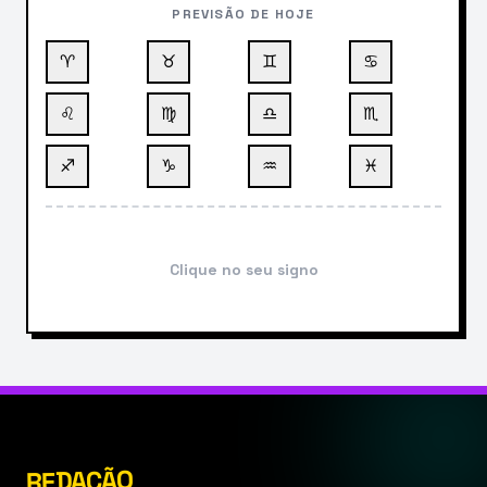
PREVISÃO DE HOJE
♈
♉
♊
♋
♌
♍
♎
♏
♐
♑
♒
♓
Clique no seu signo
REDAÇÃO