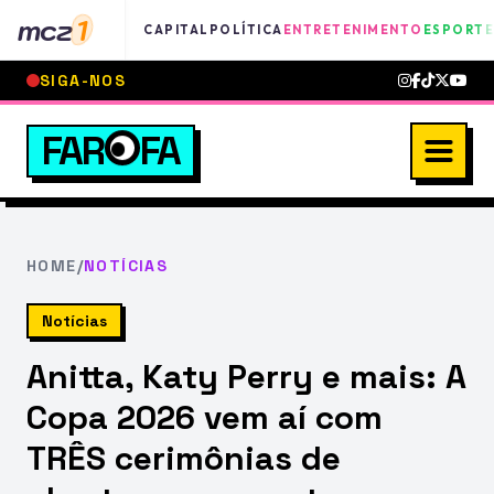
mcz
1
CAPITAL
POLÍTICA
ENTRETENIMENTO
ESPORTE
SIGA-NOS
FAR
FA
HOME
/
NOTÍCIAS
Notícias
Anitta, Katy Perry e mais: A
Copa 2026 vem aí com
TRÊS cerimônias de