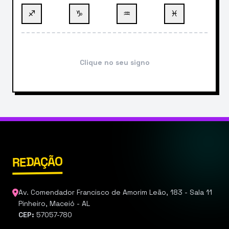
♐
♑
♒
♓
Clique no seu signo
REDAÇÃO
Av. Comendador Francisco de Amorim Leão, 183 - Sala 11
Pinheiro, Maceió - AL
CEP:
57057-780