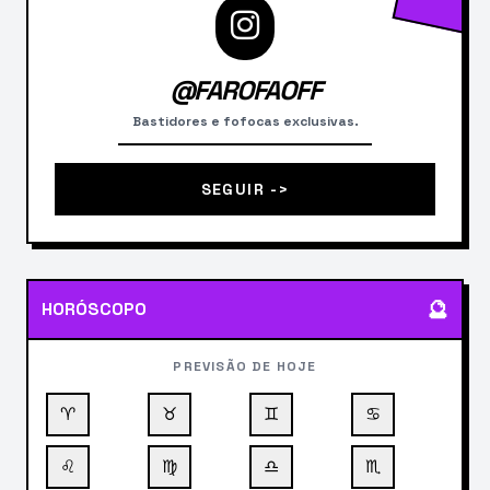
@FAROFAOFF
Bastidores e fofocas exclusivas.
SEGUIR ->
🔮
HORÓSCOPO
PREVISÃO DE HOJE
♈
♉
♊
♋
♌
♍
♎
♏