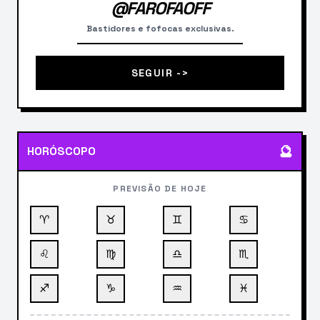
@FAROFAOFF
Bastidores e fofocas exclusivas.
SEGUIR ->
🔮
HORÓSCOPO
PREVISÃO DE HOJE
♈
♉
♊
♋
♌
♍
♎
♏
♐
♑
♒
♓