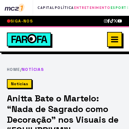
mcz
1
CAPITAL
POLÍTICA
ENTRETENIMENTO
ESPORTE
SIGA-NOS
FAR
FA
HOME
/
NOTÍCIAS
Notícias
Anitta Bate o Martelo:
“Nada de Sagrado como
Decoração” nos Visuais de