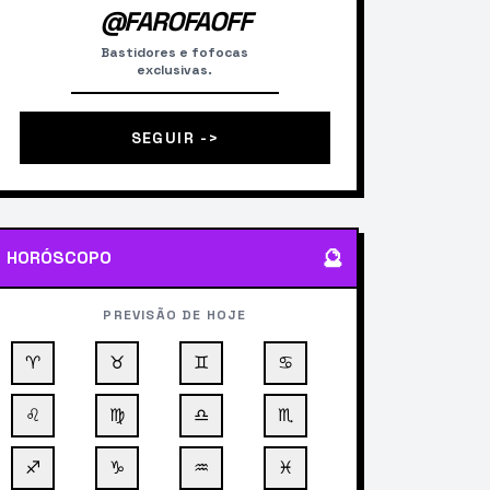
@FAROFAOFF
Bastidores e fofocas
exclusivas.
SEGUIR ->
🔮
HORÓSCOPO
PREVISÃO DE HOJE
♈
♉
♊
♋
♌
♍
♎
♏
♐
♑
♒
♓