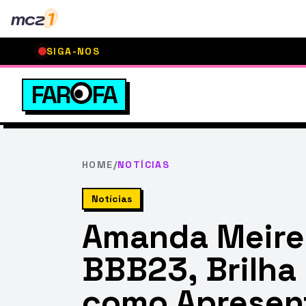
mcz
1
SIGA-NOS
FAR
FA
HOME
/
NOTÍCIAS
Notícias
Amanda Meire
BBB23, Brilha
como Apresen