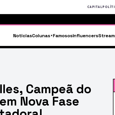
CAPITAL
POLÍT
Notícias
Colunas
Famosos
Influencers
Stream
lles, Campeã do
 em Nova Fase
tadora!