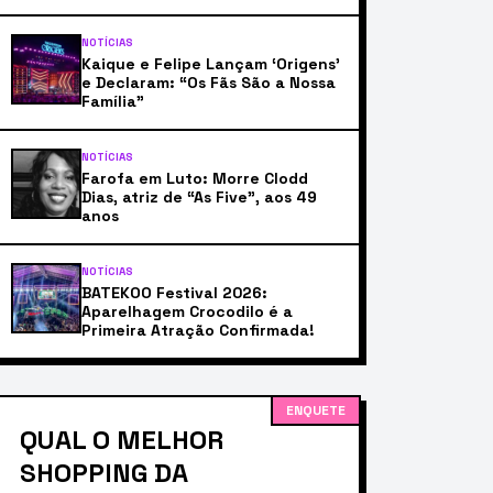
NOTÍCIAS
Kaique e Felipe Lançam ‘Origens’
e Declaram: “Os Fãs São a Nossa
Família”
NOTÍCIAS
Farofa em Luto: Morre Clodd
Dias, atriz de “As Five”, aos 49
anos
NOTÍCIAS
BATEKOO Festival 2026:
Aparelhagem Crocodilo é a
Primeira Atração Confirmada!
ENQUETE
QUAL O MELHOR
SHOPPING DA