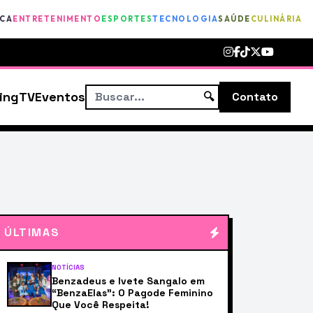
ICA
ENTRETENIMENTO
ESPORTES
TECNOLOGIA
SAÚDE
CULINÁRIA
ing
TV
Eventos
🔍
Contato
ÚLTIMAS
NOTÍCIAS
Benzadeus e Ivete Sangalo em
“BenzaElas”: O Pagode Feminino
Que Você Respeita!