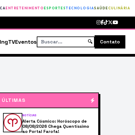
ICA
ENTRETENIMENTO
ESPORTES
TECNOLOGIA
SAÚDE
CULINÁRIA
ing
TV
Eventos
🔍
Contato
ÚLTIMAS
NOTÍCIAS
Alerta Cósmico: Horóscopo de
08/08/2026 Chega Quentíssimo
ao Portal Farofa!