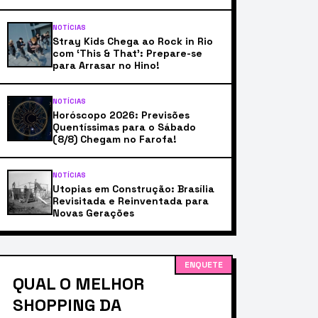
NOTÍCIAS
Stray Kids Chega ao Rock in Rio
com ‘This & That’: Prepare-se
para Arrasar no Hino!
NOTÍCIAS
Horóscopo 2026: Previsões
Quentíssimas para o Sábado
(8/8) Chegam no Farofa!
NOTÍCIAS
Utopias em Construção: Brasília
Revisitada e Reinventada para
Novas Gerações
ENQUETE
QUAL O MELHOR
SHOPPING DA