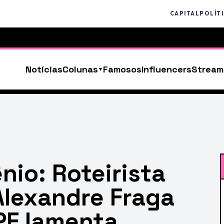
CAPITAL
POLÍT
Notícias
Colunas
Famosos
Influencers
Stream
nio: Roteirista
Alexandre Fraga
 PF lamenta