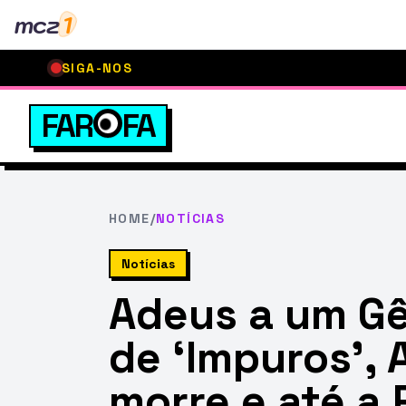
mcz
1
SIGA-NOS
FAR
FA
HOME
/
NOTÍCIAS
Notícias
Adeus a um Gê
de ‘Impuros’, 
morre e até a