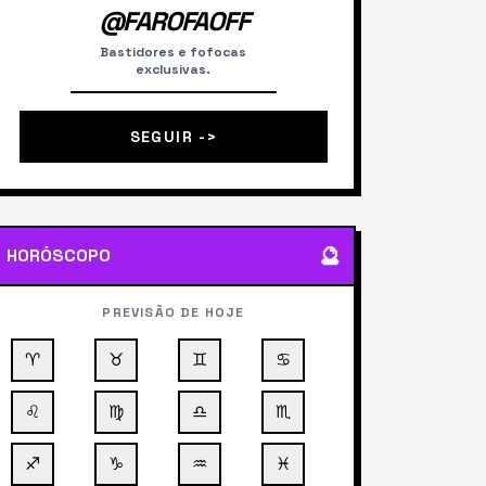
@FAROFAOFF
Bastidores e fofocas
exclusivas.
SEGUIR ->
🔮
HORÓSCOPO
PREVISÃO DE HOJE
♈
♉
♊
♋
♌
♍
♎
♏
♐
♑
♒
♓