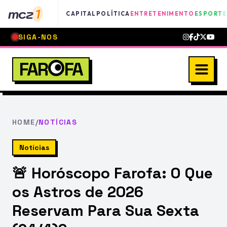
mcz
1
CAPITAL
POLÍTICA
ENTRETENIMENTO
ESPORTE
SIGA-NOS
FAR
FA
HOME
/
NOTÍCIAS
Notícias
🚨 Horóscopo Farofa: O Que
os Astros de 2026
Reservam Para Sua Sexta