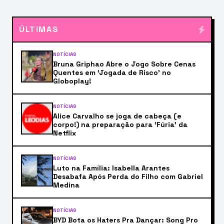
ÚLTIMAS
NOTÍCIAS
Bruna Griphao Abre o Jogo Sobre Cenas
Quentes em ‘Jogada de Risco’ no
Globoplay!
NOTÍCIAS
Alice Carvalho se joga de cabeça (e
corpo!) na preparação para ‘Fúria’ da
Netflix
NOTÍCIAS
Luto na Família: Isabella Arantes
Desabafa Após Perda do Filho com Gabriel
Medina
NOTÍCIAS
BYD Bota os Haters Pra Dançar: Song Pro