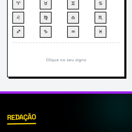
♈
♉
♊
♋
♌
♍
♎
♏
♐
♑
♒
♓
Clique no seu signo
REDAÇÃO